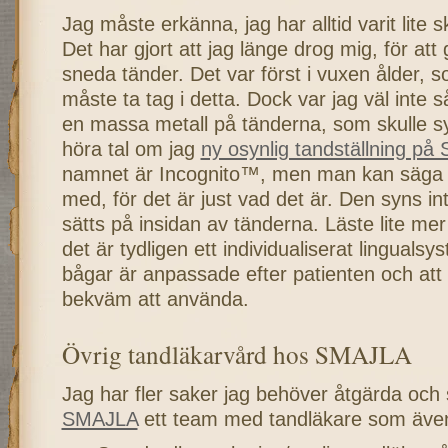
Jag måste erkänna, jag har alltid varit lite s
Det har gjort att jag länge drog mig, för att
sneda tänder. Det var först i vuxen ålder, s
måste ta tag i detta. Dock var jag väl inte 
en massa metall på tänderna, som skulle sy
höra tal om jag
ny osynlig tandställning p
namnet är Incognito™, men man kan säga os
med, för det är just vad det är. Den syns in
sätts på insidan av tänderna. Läste lite me
det är tydligen ett individualiserat linguals
bågar är anpassade efter patienten och att
bekväm att använda.
Övrig tandläkarvård hos SMAJLA
Jag har fler saker jag behöver åtgärda och 
SMAJLA
ett team med tandläkare som även