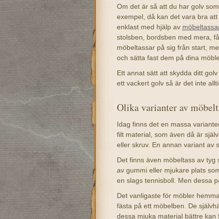
Om det är så att du har golv som 
exempel, då kan det vara bra att
enklast med hjälp av
möbeltassa
stolsben, bordsben med mera, f
möbeltassar på sig från start, me
och sätta fast dem på dina möble
Ett annat sätt att skydda ditt gol
ett vackert golv så är det inte allt
Olika varianter av möbelt
Idag finns det en massa varianter
filt material, som även då är sjä
eller skruv. En annan variant av
Det finns även möbeltass av tyg 
av gummi eller mjukare plats som
en slags tennisboll. Men dessa pas
Det vanligaste för möbler hemma,
fästa på ett möbelben. De självhä
dessa mjuka material bättre kan