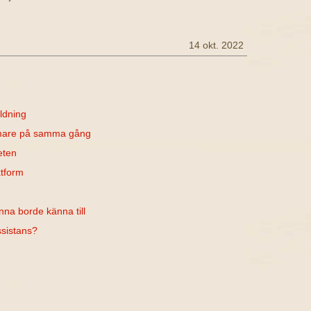
14 okt. 2022
ldning
rmare på samma gång
eten
ktform
nna borde känna till
ssistans?