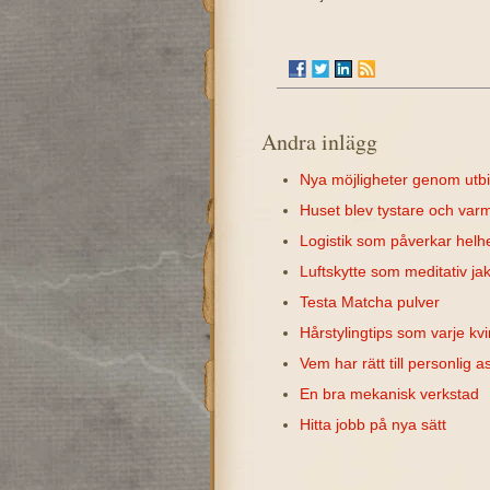
Andra inlägg
Nya möjligheter genom utbi
Huset blev tystare och va
Logistik som påverkar helh
Luftskytte som meditativ ja
Testa Matcha pulver
Hårstylingtips som varje kvi
Vem har rätt till personlig a
En bra mekanisk verkstad
Hitta jobb på nya sätt