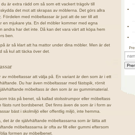
du är extra rädd om så som ett vackert trägolv till
 skydda det mot att skrapas av möblerna. Det görs allra
r
. Fördelen med möbeltassar är just att de ser till att
år en mjukare yta. En del möbler kommer med egna
n andra har det inte. Då kan det vara värt att köpa hem
rs ben.
v på är så klart att ha mattor under dina möbler. Men är det
Pre
id så kul att täcka över det.
assar
 av möbeltassar att välja på. En variant är den som är i ett
lvhäftande. Du har även möbeltassar med fästspik, rörnit
 självhäftande möbeltass är den som är av gummimaterial.
som träs på benet, så kallad stolsstrumpor eller möbeltass
 fästs runt bordsbenet. Det finns även de som är i form av
sar bäst i skolmiljö eller offentlig miljö, inte hemma.
 det är de självhäftande möbeltassarna som är lätta att
ftande möbeltassarna är ofta av filt eller gummi eftersom
 följa formen av möbelbenet.