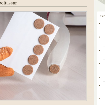
eltassar
Sen