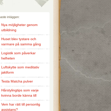
aste inläggen:
Nya möjligheter genom
utbildning
Huset blev tystare och
varmare på samma gång
Logistik som påverkar
helheten
Luftskytte som meditativ
jaktform
Testa Matcha pulver
Hårstylingtips som varje
kvinna borde känna till
Vem har rätt till personlig
assistans?