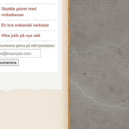
Skydda golvet med
möbeltassar
En bra mekanisk verkstad
Hitta jobb på nya sätt
numerera gärna på mitt nyhetsbrev: