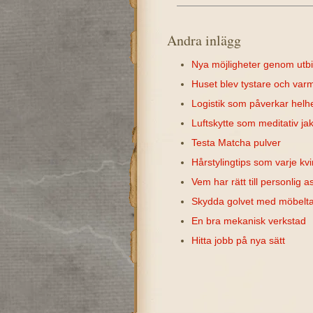
Andra inlägg
Nya möjligheter genom utbi
Huset blev tystare och va
Logistik som påverkar helh
Luftskytte som meditativ ja
Testa Matcha pulver
Hårstylingtips som varje kvi
Vem har rätt till personlig a
Skydda golvet med möbelt
En bra mekanisk verkstad
Hitta jobb på nya sätt