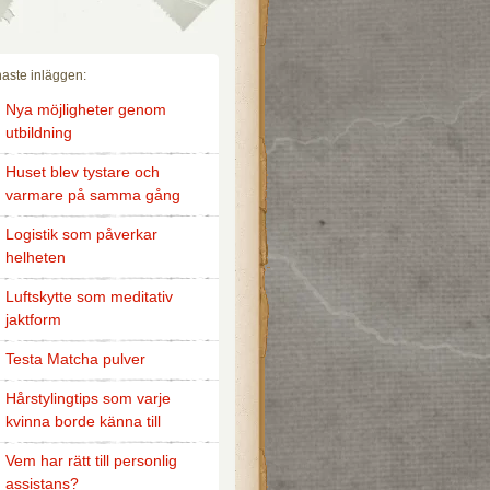
aste inläggen:
Nya möjligheter genom
utbildning
Huset blev tystare och
varmare på samma gång
Logistik som påverkar
helheten
Luftskytte som meditativ
jaktform
Testa Matcha pulver
Hårstylingtips som varje
kvinna borde känna till
Vem har rätt till personlig
assistans?