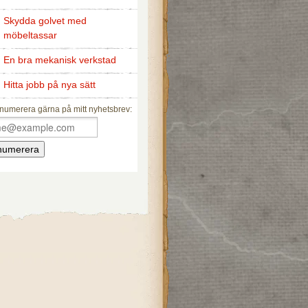
Skydda golvet med
möbeltassar
En bra mekanisk verkstad
Hitta jobb på nya sätt
numerera gärna på mitt nyhetsbrev: