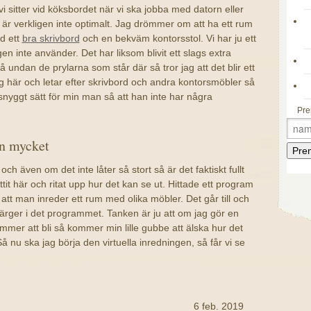
i sitter vid köksbordet när vi ska jobba med datorn eller
 är verkligen inte optimalt. Jag drömmer om att ha ett rum
d ett
bra skrivbord
och en bekväm kontorsstol. Vi har ju ett
 inte använder. Det har liksom blivit ett slags extra
 få undan de prylarna som står där så tror jag att det blir ett
jag här och letar efter skrivbord och andra kontorsmöbler så
 snyggt sätt för min man så att han inte har några
Pre
in mycket
h även om det inte låter så stort så är det faktiskt fullt
suttit här och ritat upp hur det kan se ut. Hittade ett program
att man inreder ett rum med olika möbler. Det går till och
 färger i det programmet. Tanken är ju att om jag gör en
ommer att bli så kommer min lille gubbe att älska hur det
Så nu ska jag börja den virtuella inredningen, så får vi se
6 feb. 2019