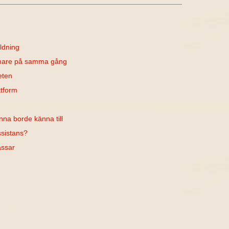
ldning
rmare på samma gång
eten
ktform
nna borde känna till
ssistans?
assar