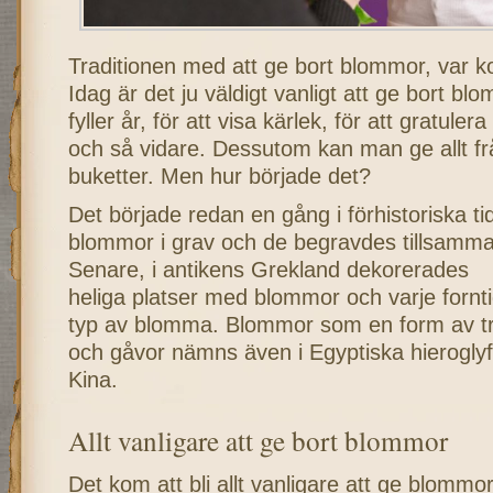
Traditionen med att ge bort blommor, var 
Idag är det ju väldigt vanligt att ge bort bl
fyller år, för att visa kärlek, för att gratuler
och så vidare. Dessutom kan man ge allt f
buketter. Men hur började det?
Det började redan en gång i förhistoriska t
blommor i grav och de begravdes tillsamm
Senare, i antikens Grekland dekorerades
heliga platser med blommor och varje fornt
typ av blomma. Blommor som en form av tr
och gåvor nämns även i Egyptiska hieroglyfe
Kina.
Allt vanligare att ge bort blommor
Det kom att bli allt vanligare att ge blommo